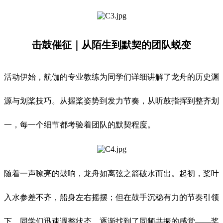
击鼓催征｜从
陌生到默契的团队蜕变
活动伊始，航伽的专业教练为同学们详细讲解了龙舟的历史渊
源与划桨技巧。从握桨姿势到发力节奏，从听鼓指挥到整齐划
一，每一个细节都考验着团队的默契程度。
随着一声嘹亮的鼓响，龙舟如离弦之箭破水而出。起初，桨叶
入水参差不齐，船身左右摇摆；但在鼓手沉稳有力的节奏引领
下，同学们迅速调整状态，逐渐找到了同频共振的感觉——桨