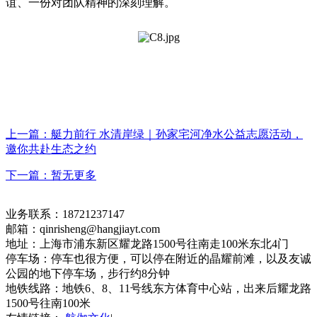
谊、一份对团队精神的深刻理解。
上一篇：艇力前行 水清岸绿｜孙家宅河净水公益志愿活动，
邀你共赴生态之约
下一篇：暂无更多
业务联系：18721237147
邮箱：qinrisheng@hangjiayt.com
地址：上海市浦东新区耀龙路1500号往南走100米东北4门
停车场：停车也很方便，可以停在附近的晶耀前滩，以及友诚
公园的地下停车场，步行约8分钟
地铁线路：地铁6、8、11号线东方体育中心站，出来后耀龙路
1500号往南100米