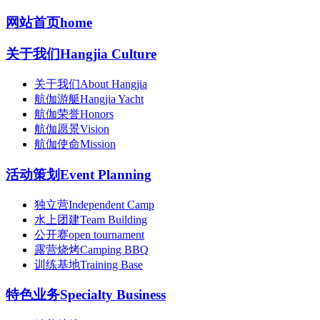
网站首页
home
关于我们
Hangjia Culture
关于我们
About Hangjia
航伽游艇
Hangjia Yacht
航伽荣誉
Honors
航伽愿景
Vision
航伽使命
Mission
活动策划
Event Planning
独立营
Independent Camp
水上团建
Team Building
公开赛
open tournament
露营烧烤
Camping BBQ
训练基地
Training Base
特色业务
Specialty Business